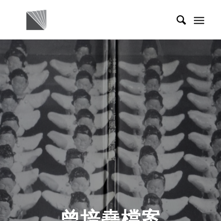
曾培堯檔案