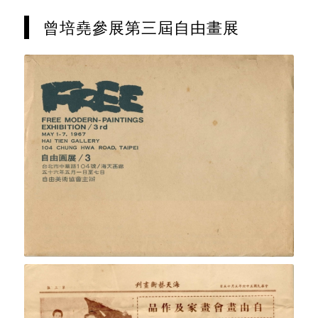
曾培堯參展第三屆自由畫展