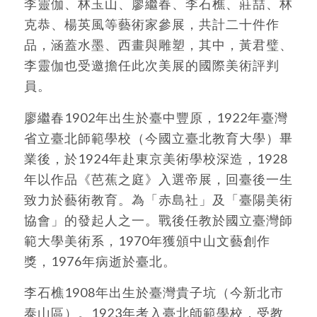
李靈伽、林玉山、廖繼春、李石樵、莊喆、林
克恭、楊英風等藝術家參展，共計二十件作
品，涵蓋水墨、西畫與雕塑，其中，黃君璧、
李靈伽也受邀擔任此次美展的國際美術評判
員。
廖繼春1902年出生於臺中豐原，1922年臺灣
省立臺北師範學校（今國立臺北教育大學）畢
業後，於1924年赴東京美術學校深造，1928
年以作品《芭蕉之庭》入選帝展，回臺後一生
致力於藝術教育。為「赤島社」及「臺陽美術
協會」的發起人之一。戰後任教於國立臺灣師
範大學美術系，1970年獲頒中山文藝創作
獎，1976年病逝於臺北。
李石樵1908年出生於臺灣貴子坑（今新北市
泰山區）。1923年考入臺北師範學校，受教