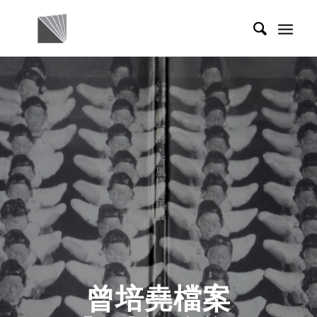
曾培堯檔案