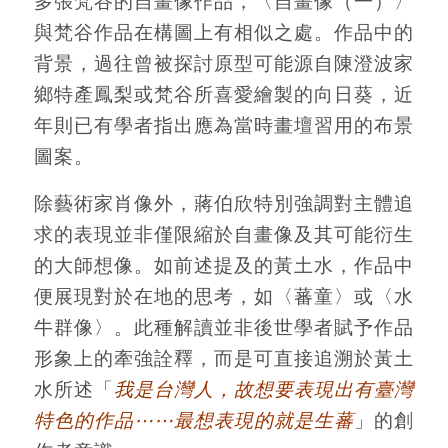
多張梵谷的自畫像作品，〈自畫像（一）〉
與梵谷作品在構圖上有相似之處。作品中的
背景，過往曾被探討原型可能源自陳澄波家
鄉特產鳳梨或梵谷所喜愛繪製的向日葵，近
年則已有學者指出應為當時畫壇習用的布景
圖案。
除藝術家肖像外，蔣伯欣特別強調對主體追
求的表現並非僅限縮於自畫像及其可能衍生
的大師想像。如前述提及的黃土水，作品中
便展現對於在地的思考，如〈蕃童〉或〈水
牛群像〉。此種解讀並非後世學者賦予作品
形象上的牽強詮釋，而是可直接追溯於黃土
水所述「
我是台灣人，故想要表現出有臺灣
特色的作品⋯⋯最想表現的就是生蕃
」的創