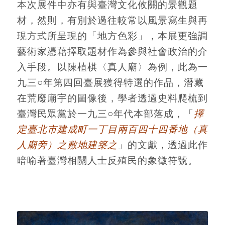
本次展件中亦有與臺灣文化攸關的景觀題
材，然則，有別於過往較常以風景寫生與再
現方式所呈現的「地方色彩」，本展更強調
藝術家憑藉擇取題材作為參與社會政治的介
入手段。以陳植棋〈真人廟〉為例，此為一
九三○年第四回臺展獲得特選的作品，潛藏
在荒廢廟宇的圖像後，學者透過史料爬梳到
臺灣民眾黨於一九三○年代本部落成，「
擇
定臺北市建成町一丁目兩百四十四番地（真
人廟旁）之敷地建築之
」的文獻，透過此作
暗喻著臺灣相關人士反殖民的象徵符號。