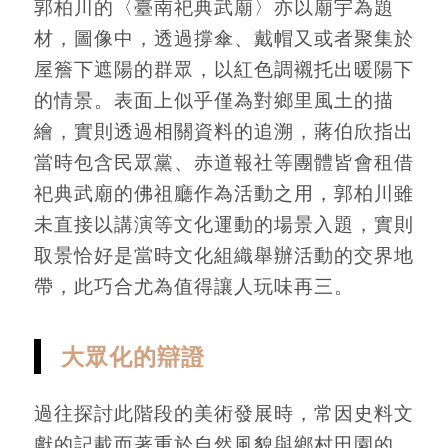
郭柏川的〈臺南祀典武廟〉亦以廟宇為題
材，圖像中，透過撐傘、戴帽又或者聚集於
屋簷下遮陽的群眾，以紅色調襯托出暖陽下
的情景。表面上似乎僅為對鄉里風土的描
繪，實則透過相關資料的追溯，蔣伯欣指出
當時包含民眾黨、赤道報社等團體皆會租借
祀典武廟的佛祖廳作為活動之用，郭柏川雖
未直接以講演等文化運動的場景入題，實則
取景恰好是當時文化組織舉辦活動的交界地
帶，此巧合尤為值得讓人玩味再三。
大眾化的辯證
過往探討此階段的美術發展時，常因史料文
獻的記載而著重於自然風貌與鄉村田園的