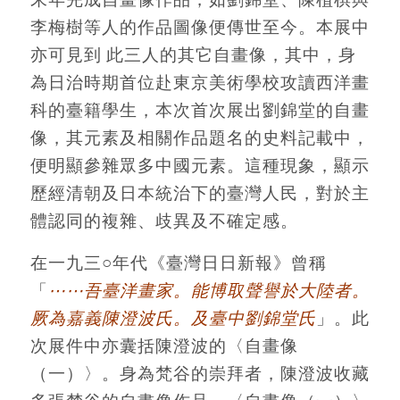
李梅樹等人的作品圖像便傳世至今。本展中
亦可見到 此三人的其它自畫像，其中，身
為日治時期首位赴東京美術學校攻讀西洋畫
科的臺籍學生，本次首次展出劉錦堂的自畫
像，其元素及相關作品題名的史料記載中，
便明顯參雜眾多中國元素。這種現象，顯示
歷經清朝及日本統治下的臺灣人民，對於主
體認同的複雜、歧異及不確定感。
在一九三○年代《臺灣日日新報》曾稱
「
⋯⋯吾臺洋畫家。能博取聲譽於大陸者。
厥為嘉義陳澄波氏。及臺中劉錦堂氏
」。此
次展件中亦囊括陳澄波的〈自畫像
（一）〉。身為梵谷的崇拜者，陳澄波收藏