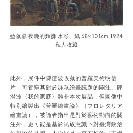
藍蔭鼎 夜晚的麵攤 水彩、紙 68×101cm 1924
私人收藏
此外，展件中陳澄波收藏的普羅美術明信
片，可管窺其對於群眾繪畫議題的關注。陳
澄波〈我的家庭〉雖非本次展品，但圖像中
特別繪製出《普羅繪畫論》（プロレタリア
繪畫論），被論者指出是對於藝術動向的關
注外，更可能是基於民族意識下對臺灣政治