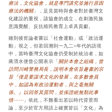
療法，文化協會，就是專門講究並施行原因
療法的機關
」，足見當時與會者對於臺灣文
化建設的重視，該協會的成立，在刺激民族
意識覺醒、反抗殖民教育上卓具貢獻。
雖則後世論者嘗以「社會運動」或「政治運
動」視之，但若回溯到一九二○年代的語境
中，當時臺灣文化協會仍受制於統治者，如
蔣渭水便曾公開表示「
關於本會之組織，曾
訪問川崎警務局長，說明本會依旨趣書的宗
旨『僅是要謀求文化的發展，在多數會員
中，如認為有政治運動者，與之毫無關
係。』以回答其質問，並保證絕無類此事
情⋯⋯
」依此，不難看出若以時代背景而
論，至少於官方用語上確實皆以「文化」為