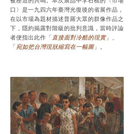
被壓迫的共鳴。本次展品中李石樵的〈市場
口〉是一九四六年臺灣光復後的省展作品，
在以市場為題材描述普羅大眾的群像作品之
下，隱約揭露對階級的批判意識，當時評論
者便指出此作「
直接面對冷酷的現實
」、
「
宛如把台灣現狀縮寫在一幅圖
」。