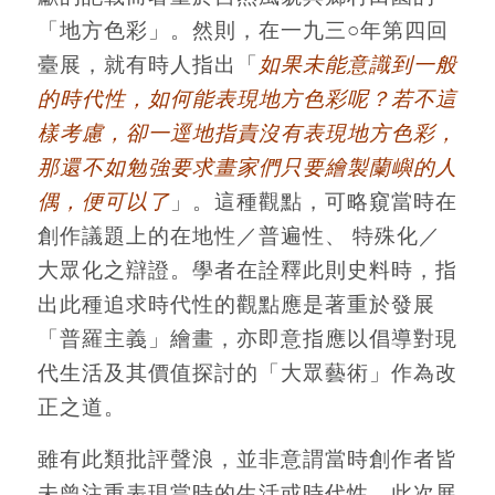
「地方色彩」。然則，在一九三○年第四回
臺展，就有時人指出「
如果未能意識到一般
的時代性，如何能表現地方色彩呢？若不這
樣考慮，卻一逕地指責沒有表現地方色彩，
那還不如勉強要求畫家們只要繪製蘭嶼的人
偶，便可以了
」。這種觀點，可略窺當時在
創作議題上的在地性／普遍性、 特殊化／
大眾化之辯證。學者在詮釋此則史料時，指
出此種追求時代性的觀點應是著重於發展
「普羅主義」繪畫，亦即意指應以倡導對現
代生活及其價值探討的「大眾藝術」作為改
正之道。
雖有此類批評聲浪，並非意謂當時創作者皆
未曾注重表現當時的生活或時代性。此次展