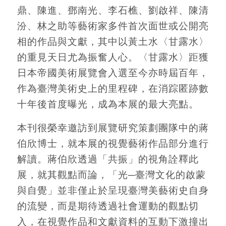
鼎、陳進、鄧南光、李石樵、劉啟祥、陳清
汾、林之助等藝術家多件首次面世或公開亮
相的作品與文獻，其中以黃土水〈甘露水〉
的重見天日尤為振奮人心。〈甘露水〉距獲
日本帝國美術展覽會入選至今亦時屆百年，
作為臺灣美術史上的里程碑，在消踪匿跡數
十年後首度曝光，成為本展的最大亮點。
本刊很榮幸邀訪到展覽研究策劃團隊中的蔣
伯欣博士，就本展的視覺藝術作品部分進行
解讀。蔣伯欣透過「共振」的視角詮釋此
展，就其觀點而論，「光─臺灣文化的啟蒙
與自覺」並非僅止於呈現臺灣美藝術史自身
的流變，而是期待透過社會運動的觀點切
入，在視覺作品和文獻資料的互動下激撞出