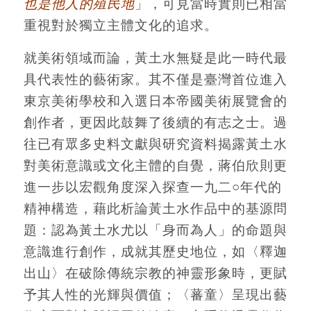
也是他人的殖民地
」，可見當時實則已相當
重視對於獨立主體文化的追求。
就美術領域而論，黃土水無疑是此一時代最
具代表性的藝術家。其不僅是臺灣首位進入
東京美術學校和入選日本帝國美術展覽會的
創作者，更因此鼓舞了後續的有志之士。過
往已有眾多史料文獻與研究資料揭露黃土水
對美術意識或文化主體的自覺，蔣伯欣則更
進一步以宏觀角度深入探查一九二○年代的
精神構造，藉此析論黃土水作品中的基源問
題：認為黃土水尤以「身而為人」的命題與
意識進行創作，成就其歷史地位，如〈釋迦
出山〉在破除傳統宗教的神靈形象時，更賦
予其人性的光輝與價值；〈蕃童〉呈現出藝