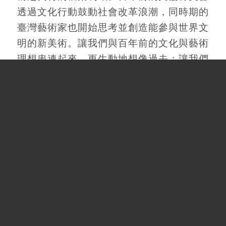
透過文化行動鼓動社會改革浪潮，同時期的
臺灣藝術家也開始思考並創造能參與世界文
明的新美術。讓我們與百年前的文化與藝術
理想串連起來，更生動地想像過去；讓我們
重新理解影像與檔案的反抗特質，實踐啟蒙
的反身性與能動性；讓我們感受那不同於冷
冽現實的熱風吹拂，繼續思索，不斷探詢。
當我們面對檔案時，一切都是可能的。