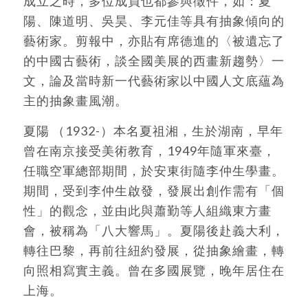
成立之時，多位成員也都參與徵件，如：夏
陽、陳道明、吳昊、李元佳等具有抽象傾向的
藝術家。剪報中，亦貼有席德進的〈被遺忘了
的中國古藝術，談全國美展的西畫新趨勢〉一
文，論及當時新一代藝術家以中國人文底蘊為
主的抽象畫風潮。
夏陽 （1932-）本名夏祖湘，生於湖南，早年
曾在南京接受美術教育，1949年隨軍來臺，
任職空軍總部期間，於安東街隨李仲生學畫。
期間，受到李仲生啟發，發展出創作需有「個
性」的觀念，並由此與蕭勤等人組織東方畫
會，被稱為「八大響馬」。夏陽後赴義大利，
轉往巴黎，再前往紐約發展，從抽象繪畫，轉
向照相寫實主義。曾在多國展覽，晚年居住在
上海。