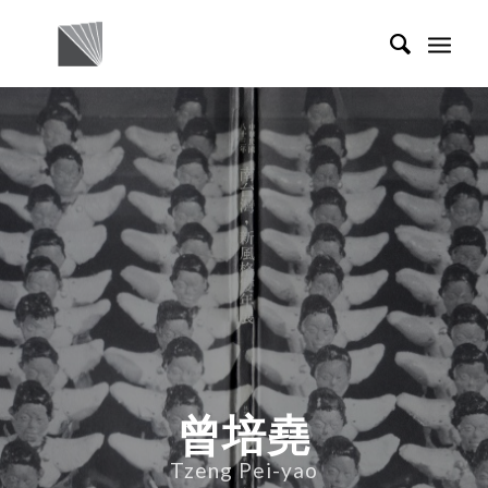
曾培堯
Tzeng Pei-yao