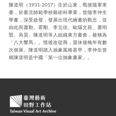
陳道明（1931-2017）生於山東，戰後隨軍來
臺，於臺北師範學校藝術科畢業，曾隨李仲生
學畫，深受啟發，發展出現代繪畫的觀念，並
由此與蕭勤、霍剛、李元佳、歐陽文苑、蕭明
賢、吳昊、陳道明等人組織東方畫會，被稱為
「八大響馬」。惜後改從商，退休後晚年有數
次個展。陳道明踏入抽象風格甚早，李仲生曾
稱陳道明是中國「第一位抽象畫家」。