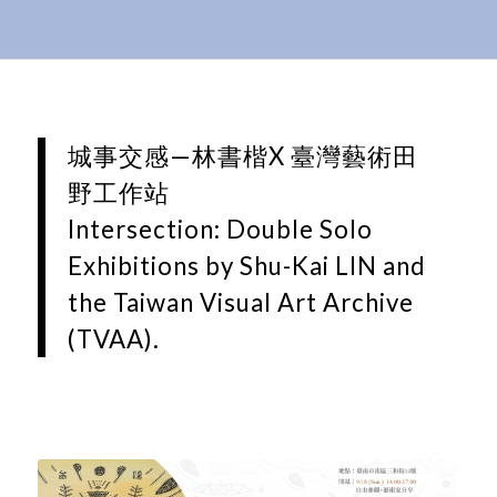
城事交感—林書楷X 臺灣藝術田
野工作站
Intersection: Double Solo
Exhibitions by Shu-Kai LIN and
the Taiwan Visual Art Archive
(TVAA).