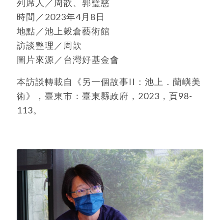
列席人／周歆、郭璧慈
時間／2023年4月8日
地點／池上穀倉藝術館
訪談整理／周歆
圖片來源／台灣好基金會
本訪談轉載自《另一個故事II：池上．蘭嶼美
術》，臺東市：臺東縣政府，2023，頁98-
113。