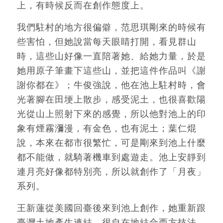
上，有時候反而在創作態度上。
我們駐村的地方很偏僻，范思琪剛來的時候有
些害怕，但她說當每天眼睛打開，看見群山
時，這些山好像一直陪著她、給她力量，於是
她用原子筆畫下這些山，並把這件作品叫《謝
謝你都在》；牛俊強說，他在池上駐村時，會
光著腳在田埂上散步，感受泥土，也很喜歡陽
光從山上照射下來的感覺，所以他對池上的印
象有煙霧瀰漫，有金色，也有泥土；葉仁焜
說，本來在都市很繁忙，可是剛來到池上什麼
都不能做，就騎著機車到處遊走。池上安靜到
連月亮好像都特別亮，所以就創作了「月夜」
系列。
王新蓮從美國回臺後來到池上創作，她重新跟
臺灣土地產生連結，很自在地結合西方技法，