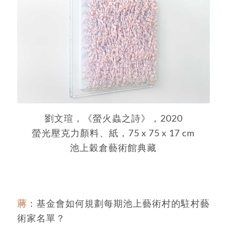
劉文瑄，《螢火蟲之詩》，2020
螢光壓克力顏料、紙，75 x 75 x 17 cm
池上穀倉藝術館典藏
蔣
：基金會如何規劃每期池上藝術村的駐村藝
術家名單？