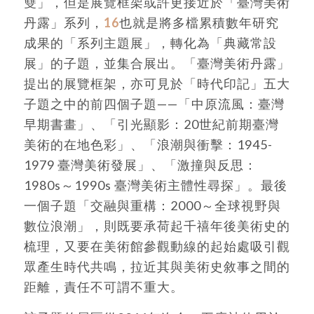
雙」，但是展覽框架或許更接近於「臺灣美術
丹露」系列，
16
也就是將多檔累積數年研究
成果的「系列主題展」，轉化為「典藏常設
展」的子題，並集合展出。「臺灣美術丹露」
提出的展覽框架，亦可見於「時代印記」五大
子題之中的前四個子題——「中原流風：臺灣
早期書畫」、「引光顯影：20世紀前期臺灣
美術的在地色彩」、「浪潮與衝擊：1945-
1979 臺灣美術發展」、「激撞與反思：
1980s～1990s 臺灣美術主體性尋探」。最後
一個子題「交融與重構：2000～全球視野與
數位浪潮」，則既要承荷起千禧年後美術史的
梳理，又要在美術館參觀動線的起始處吸引觀
眾產生時代共鳴，拉近其與美術史敘事之間的
距離，責任不可謂不重大。