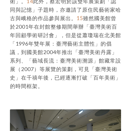
術」。
14
此外，蔡宏明於該雙年展策劃「認
同與記憶」子題時，亦邀請了原住民藝術家哈
古與峨格的作品參與展出。
15
雖然國美館曾
於2001年在封館整修期間舉辦「臺灣美術百
年回顧學術研討會」，但是從蕭瓊瑞在北美館
「1996年雙年展：臺灣藝術主體性」的倡
議，到國美館2004年推出「臺灣美術丹露」
系列、「藝域長流：臺灣美術溯源」館藏常設
展（2007）等展覽的策劃，可見「臺灣美術
史」在千禧年後，已經逐漸打破「百年美術」
的時間框架。