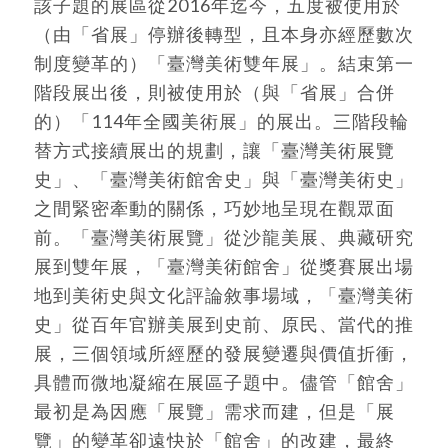
該子題的展區從2016年迄今，五度被使用於
（由「省展」停辦後轉型，且本身亦經歷數次
制度變革的）「臺灣美術雙年展」。結束第一
階段展出後，則被使用於（與「省展」合併
的）「114年全國美術展」的展出。三階段輪
替方式接續展出的規劃，讓「臺灣美術展覽
史」、「臺灣美術館舍史」與「臺灣美術史」
之間緊密牽動的關係，巧妙地呈現在觀眾面
前。「臺灣美術展覽」從沙龍美展、典藏研究
展到雙年展，「臺灣美術館舍」從獎賽展出場
地到美術史與文化評論敘事場域，「臺灣美術
史」從百年官辦美展到史前、原民、當代的推
展，三個領域所經歷的發展變遷與價值折衝，
具體而微地凝縮在展區子題中。儘管「館舍」
最初是為因應「展覽」需求而建，但是「展
覽」的變革卻遠快於「館舍」的改建，最終