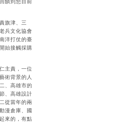
回饋到您目前
責旗津、三
老兵文化協會
南洋打仗的臺
開始接觸採購
仁主責，一位
藝術背景的人
二、高雄市的
節、高雄設計
二從當年的兩
動漫倉庫、國
起來的，有點