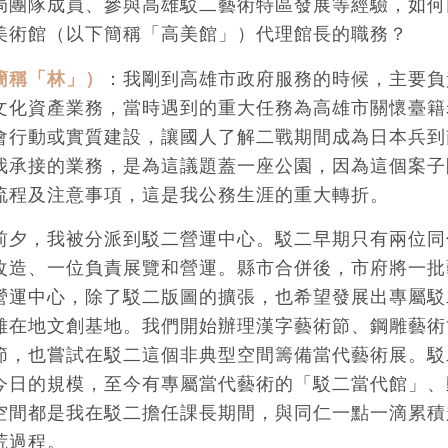
局團隊成員、參與高雄駁二藝術特區發展等經驗，如何
美術館（以下簡稱「高美館」）代理館長的職務？
簡稱「林」）
：我剛到高雄市政府服務的時候，主要負
文化資產業務，當時遇到的重大任務為高雄市關懷臺籍
會行動或實質建設，讓國人了解二戰期間成為日本兵到
我承接的業務，是為這議題蓋一座公園，因為這個案子
流程及注意事項，這是我公務生涯的重大轉折。
前夕，我被分派到駁二營運中心。駁二早期只有兩位同
改造、一位負責展覽和營運。縣市合併後，市府將一批
營運中心，除了駁二版圖的擴張，也希望發展出專屬駁
雄在地文創基地。我們開始辦理漢字藝術節、鋼雕藝術
節，也嘗試在駁二這個非典型空間籌備當代藝術展。駁
今日的規模，至今有專屬當代藝術的「駁二當代館」、
空間都是我在駁二擔任課長期間，與同仁一點一滴累積
荒過程。