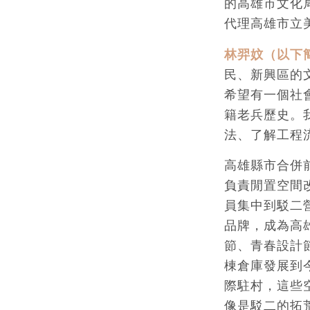
的高雄市文化
代理高雄市立
林羿妏（以下
民、新興區的
希望有一個社
籍老兵歷史。
法、了解工程
高雄縣市合併
負責閒置空間
員集中到駁二
品牌，成為高
節、青春設計
棟倉庫發展到
際駐村，這些
像是駁二的拓