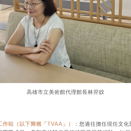
高雄市立美術館代理館長林羿妏
工作站（以下簡稱「TVAA」）
：您過往擔任現任文化