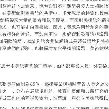
能夠輕鬆地走進來，也包含對不同類型身障人士和跨語
，在美術館與圖書館的共構中，多元觀眾的特質也具備
書館將帶來大量的長者和親子觀眾，而來到美術館的觀
需求，也可能走向圖書館。因此，我認為兩館創造的藝
以有很好的連通。而如何更進一步經營和發展這些議題
將舉辦國際論壇，邀請具館舍共構經驗或是經營場館具特
分享他們的經驗，也將探討文化平權的議題、美術館與
。
何思考中美館專業治理策略，如內部專業人員、外部協
完整員額編制為65位，藝術專業與相關背景人員之於
分之一，分布在展覽規劃組、教育推廣組和典藏研究組
形成工作內的互補與協力，進而讓一座公立美術館得以
部分，如同我擔任嘉義市立美術館（以下簡稱「嘉美館