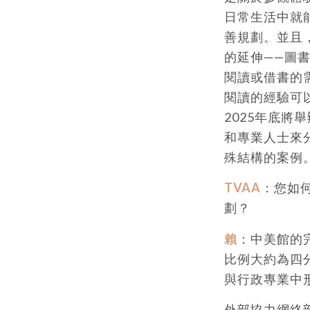
日常生活中就
善規劃。並且
的延伸——圖
閱讀或借書的
閱讀的經驗可
2025年底
和專業人士來
殊結構的案例
TVAA
：您如
劃？
賴
：中美館的
比例大約為四
與行政專業中
外部協力網絡