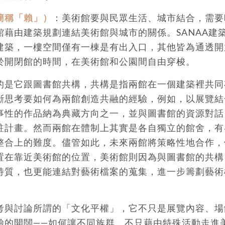
簡稱「賴」）
：美術館要與民眾生活、城市結合，需要
館藉由建築規劃連結美術館與城市的關係。SANAA建
建築，一樓空間僅有一棟是有出入口，其他皆為通透開
於開閉館的時間，在美術館和公園間自由穿梭。
的是它跟圖書館共構，共構是指兩館在一個建築裡共同
斷思考要如何為兩館創造共融的經驗，例如，以展覽結
事性的作品納為典藏方向之一，並與圖書館的資源對話
駐計畫。然而兩館在體制上其實是各自獨立的館舍，有
整合上的難度。儘管如此，未來兩館將策略性地合作，
置在靠近美術館的位置，美術館則因為與圖書館的共構
特質，也更能連結對藝術檔案的蒐集，進一步籌劃藝術
考與討論所謂的「文化平權」，它不只是展覽內容、場
驗的開闊——如何讓不同族群，不只藉由特殊活動走進