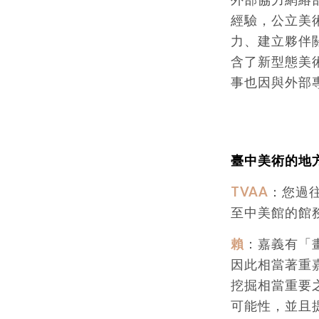
經驗，公立美
力、建立夥伴
含了新型態美
事也因與外部
臺中美術的地
TVAA
：您過
至中美館的館
賴
：嘉義有「
因此相當著重
挖掘相當重要
可能性，並且