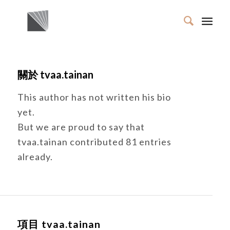
關於
tvaa.tainan
This author has not written his bio
yet.
But we are proud to say that
tvaa.tainan
contributed 81 entries
already.
項目 tvaa.tainan